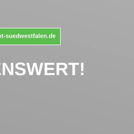
t-suedwestfalen.de
ENSWERT!