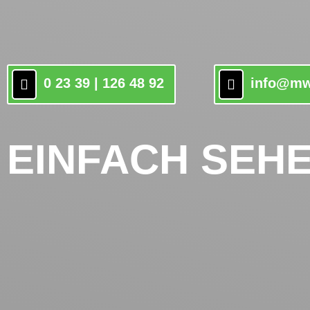
0 23 39 | 126 48 92
info@mw
EINFACH SEH